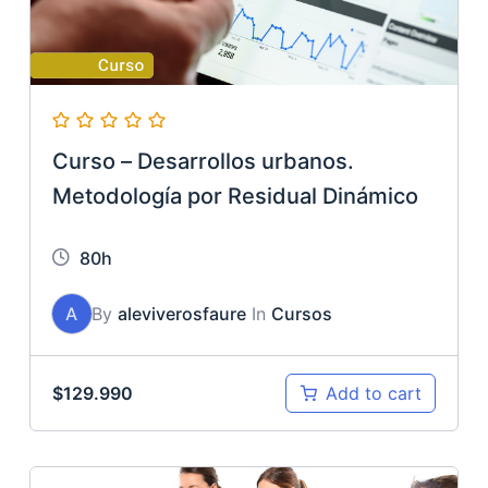
Curso – Desarrollos urbanos.
Metodología por Residual Dinámico
80h
A
By
aleviverosfaure
In
Cursos
$
129.990
Add to cart