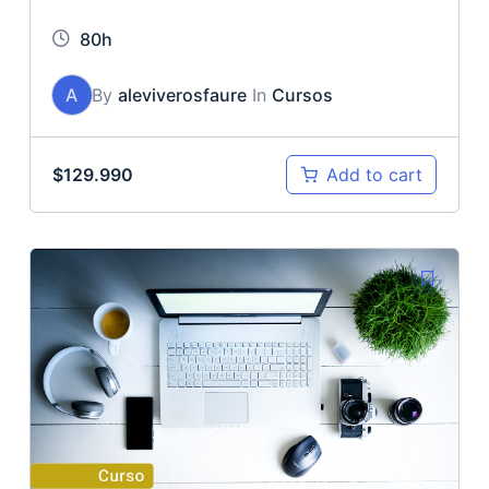
80h
A
By
aleviverosfaure
In
Cursos
$
129.990
Add to cart