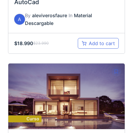
AutoCad
By
aleviverosfaure
In
Material
A
Descargable
$
18.990
Add to cart
$
23.990