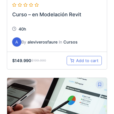
Curso – en Modelación Revit
40h
A
By
aleviverosfaure
In
Cursos
$
149.990
Add to cart
$
199.990