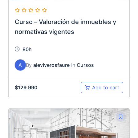
Curso – Valoración de inmuebles y
normativas vigentes
80h
A
By
aleviverosfaure
In
Cursos
$
129.990
Add to cart