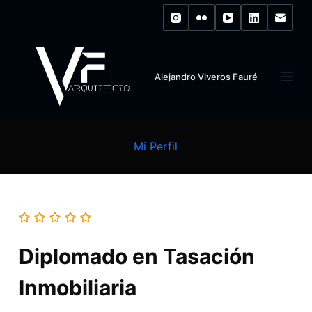
S
k
i
p
Alejandro Viveros Fauré
t
o
c
o
Mi Perfil
n
t
e
n
t
Diplomado en Tasación
Inmobiliaria