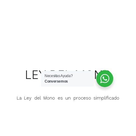
LEY DEL MONO
Necesitas Ayuda?
Conversemos
La Ley del Mono es un proceso simplificado
que permite a aquellos que poseen
construcciones en zonas urbanas o rurales sin
autorización de edificación, es decir, aquellas
que no han sido registradas en la Dirección de