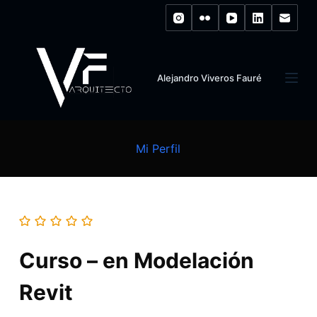
S
k
i
p
Alejandro Viveros Fauré
t
o
c
o
Mi Perfil
n
t
e
n
t
Curso – en Modelación
Revit