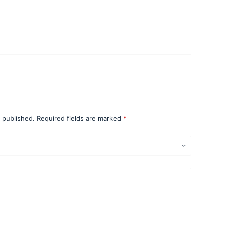
iew “Curso Básico de Tasación
e published.
Required fields are marked
*