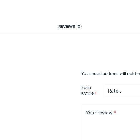
REVIEWS (0)
Be the first to rev
Inmobiliaria”
Your email address will not b
YOUR
RATING
*
Your review
*