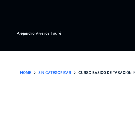
S
k
i
p
Alejandro Viveros Fauré
t
o
c
o
n
HOME
SIN CATEGORIZAR
CURSO BÁSICO DE TASACIÓN I
t
e
n
t