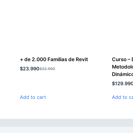
+ de 2.000 Familias de Revit
Curso – 
Metodolo
$
23.990
$
32.990
Dinámic
$
129.99
Add to cart
Add to c