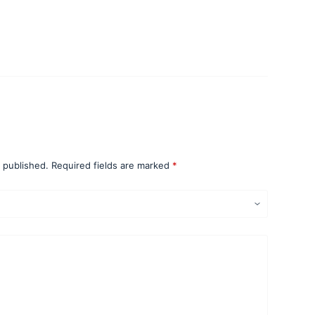
iew “Curso – Costo de Reposición y
ercado”
e published.
Required fields are marked
*