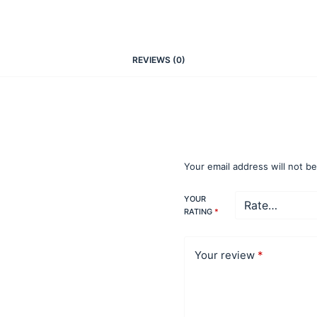
REVIEWS (0)
Be the first to rev
Comparación de M
Your email address will not b
YOUR
RATING
*
Your review
*