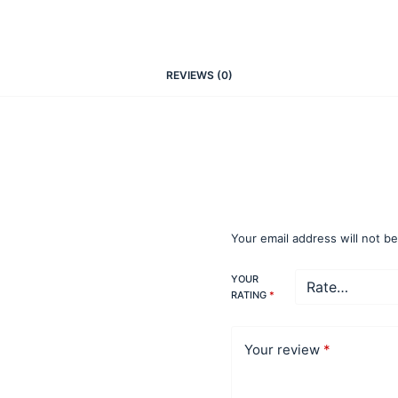
REVIEWS (0)
Be the first to re
(estructura, portal
impermeabilización
Your email address will not b
YOUR
RATING
*
Your review
*