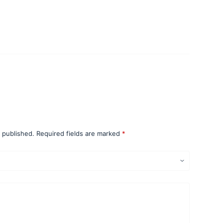
view “Curso 3 de Domos en Madera Total
 acceso, ventanas e
)”
e published.
Required fields are marked
*