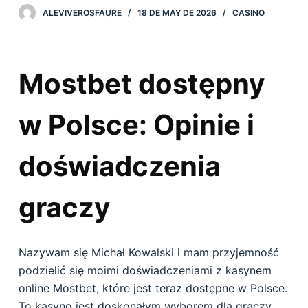
ALEVIVEROSFAURE
18 DE MAY DE 2026
CASINO
Mostbet dostępny
w Polsce: Opinie i
doświadczenia
graczy
Nazywam się Michał Kowalski i mam przyjemność
podzielić się moimi doświadczeniami z kasynem
online Mostbet, które jest teraz dostępne w Polsce.
To kasyno jest doskonałym wyborem dla graczy,