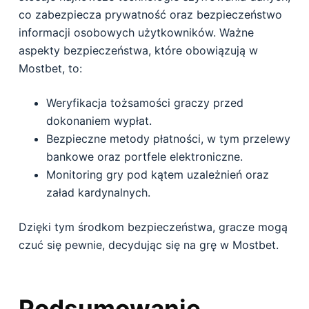
co zabezpiecza prywatność oraz bezpieczeństwo
informacji osobowych użytkowników. Ważne
aspekty bezpieczeństwa, które obowiązują w
Mostbet, to:
Weryfikacja tożsamości graczy przed
dokonaniem wypłat.
Bezpieczne metody płatności, w tym przelewy
bankowe oraz portfele elektroniczne.
Monitoring gry pod kątem uzależnień oraz
załad kardynalnych.
Dzięki tym środkom bezpieczeństwa, gracze mogą
czuć się pewnie, decydując się na grę w Mostbet.
Podsumowanie