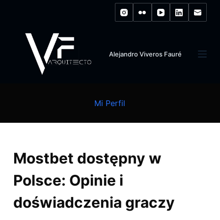
S
k
i
p
Alejandro Viveros Fauré
t
o
c
o
Mi Perfil
n
t
e
n
Mostbet dostępny w
t
Polsce: Opinie i
doświadczenia graczy