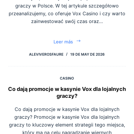
graczy w Polsce. W tej artykule szczegółowo
przeanalizujemy, co oferuje Vox Casino i czy warto
zainwestować swój czas oraz…
Ogólna
Leer más
opinia
ALEVIVEROSFAURE
19 DE MAY DE 2026
o
Vox
Casino:
Czy
CASINO
warto
Co dają promocje w kasynie Vox dla lojalnych
zagrać?
graczy?
Co dają promocje w kasynie Vox dla lojalnych
graczy? Promocje w kasynie Vox dla lojalnych
graczy to kluczowy element strategii tego miejsca,
który ma na celu nagradzanie wiernych