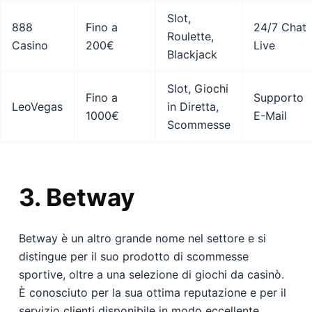
Slot,
888
Fino a
24/7 Chat
Roulette,
Casino
200€
Live
Blackjack
Slot, Giochi
Fino a
Supporto
LeoVegas
in Diretta,
1000€
E-Mail
Scommesse
3. Betway
Betway è un altro grande nome nel settore e si
distingue per il suo prodotto di scommesse
sportive, oltre a una selezione di giochi da casinò.
È conosciuto per la sua ottima reputazione e per il
servizio clienti disponibile in modo eccellente.