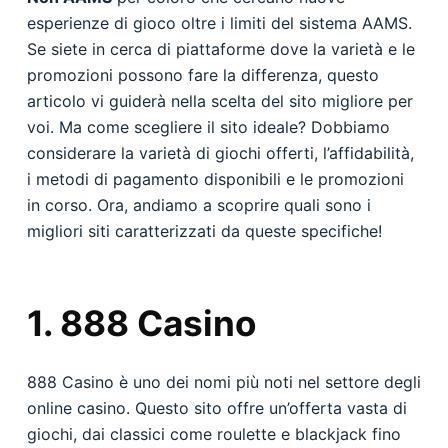
esperienze di gioco oltre i limiti del sistema AAMS.
Se siete in cerca di piattaforme dove la varietà e le
promozioni possono fare la differenza, questo
articolo vi guiderà nella scelta del sito migliore per
voi. Ma come scegliere il sito ideale? Dobbiamo
considerare la varietà di giochi offerti, l’affidabilità,
i metodi di pagamento disponibili e le promozioni
in corso. Ora, andiamo a scoprire quali sono i
migliori siti caratterizzati da queste specifiche!
1. 888 Casino
888 Casino è uno dei nomi più noti nel settore degli
online casino. Questo sito offre un’offerta vasta di
giochi, dai classici come roulette e blackjack fino