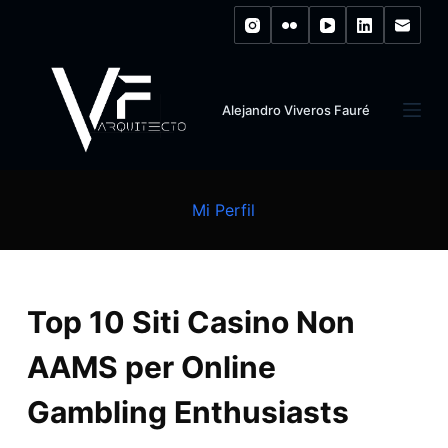
S
k
i
p
Alejandro Viveros Fauré
t
o
c
o
Mi Perfil
n
t
e
n
Top 10 Siti Casino Non
t
AAMS per Online
Gambling Enthusiasts