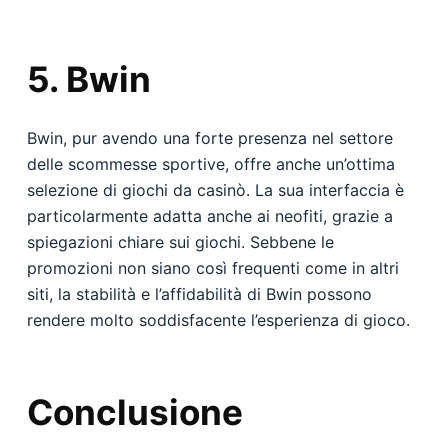
5. Bwin
Bwin, pur avendo una forte presenza nel settore
delle scommesse sportive, offre anche un’ottima
selezione di giochi da casinò. La sua interfaccia è
particolarmente adatta anche ai neofiti, grazie a
spiegazioni chiare sui giochi. Sebbene le
promozioni non siano così frequenti come in altri
siti, la stabilità e l’affidabilità di Bwin possono
rendere molto soddisfacente l’esperienza di gioco.
Conclusione