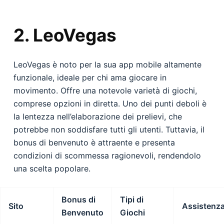
2. LeoVegas
LeoVegas è noto per la sua app mobile altamente
funzionale, ideale per chi ama giocare in
movimento. Offre una notevole varietà di giochi,
comprese opzioni in diretta. Uno dei punti deboli è
la lentezza nell’elaborazione dei prelievi, che
potrebbe non soddisfare tutti gli utenti. Tuttavia, il
bonus di benvenuto è attraente e presenta
condizioni di scommessa ragionevoli, rendendolo
una scelta popolare.
Bonus di
Tipi di
Sito
Assistenz
Benvenuto
Giochi