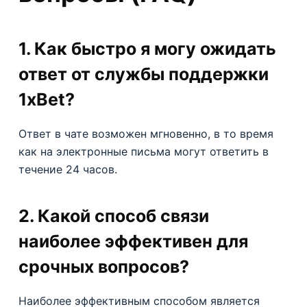
1. Как быстро я могу ожидать
ответ от службы поддержки
1xBet?
Ответ в чате возможен мгновенно, в то время
как на электронные письма могут ответить в
течение 24 часов.
2. Какой способ связи
наиболее эффективен для
срочных вопросов?
Наиболее эффективным способом является