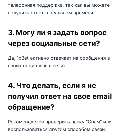
телефонная поддержка, так как вы можете
получить ответ в реальном времени.
3. Могу ли я задать вопрос
через социальные сети?
Да, 1xBet активно отвечает на сообщения в
своих социальных сетях.
4. Что делать, если я не
получил ответ на свое email
обращение?
Рекомендуется проверить папку “Спам” или
воспользоваться другим способом связи,