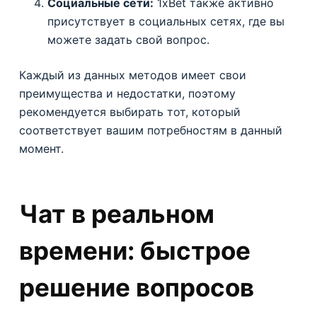
Социальные сети:
1xBet также активно
присутствует в социальных сетях, где вы
можете задать свой вопрос.
Каждый из данных методов имеет свои
преимущества и недостатки, поэтому
рекомендуется выбирать тот, который
соответствует вашим потребностям в данный
момент.
Чат в реальном
времени: быстрое
решение вопросов