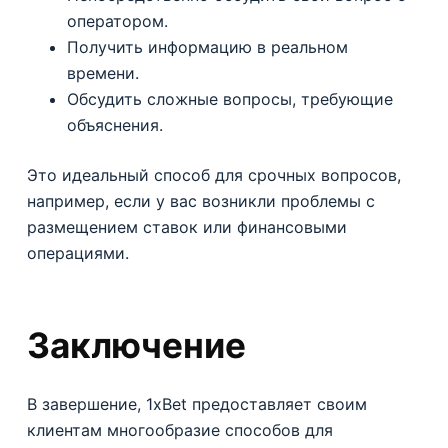
оператором.
Получить информацию в реальном
времени.
Обсудить сложные вопросы, требующие
объяснения.
Это идеальный способ для срочных вопросов,
например, если у вас возникли проблемы с
размещением ставок или финансовыми
операциями.
Заключение
В завершение, 1xBet предоставляет своим
клиентам многообразие способов для