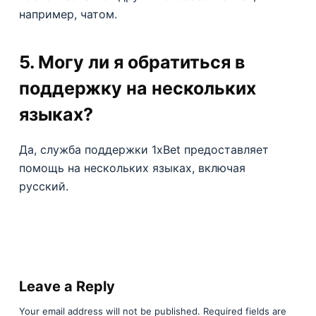
например, чатом.
5. Могу ли я обратиться в
поддержку на нескольких
языках?
Да, служба поддержки 1xBet предоставляет
помощь на нескольких языках, включая
русский.
Leave a Reply
Your email address will not be published.
Required fields are