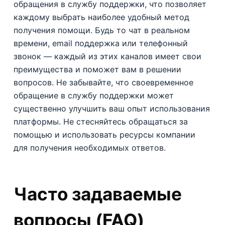
обращения в службу поддержки, что позволяет
каждому выбрать наиболее удобный метод
получения помощи. Будь то чат в реальном
времени, email поддержка или телефонный
звонок — каждый из этих каналов имеет свои
преимущества и поможет вам в решении
вопросов. Не забывайте, что своевременное
обращение в службу поддержки может
существенно улучшить ваш опыт использования
платформы. Не стесняйтесь обращаться за
помощью и использовать ресурсы компании
для получения необходимых ответов.
Часто задаваемые
вопросы (FAQ)