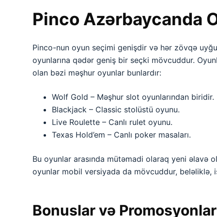
Pinco Azərbaycanda 
Pinco-nun oyun seçimi genişdir və hər zövqə uyğund
oyunlarına qədər geniş bir seçki mövcuddur. Oyunla
olan bəzi məşhur oyunlar bunlardır:
Wolf Gold – Məşhur slot oyunlarından biridir.
Blackjack – Classic stolüstü oyunu.
Live Roulette – Canlı rulet oyunu.
Texas Hold’em – Canlı poker masaları.
Bu oyunlar arasında mütəmadi olaraq yeni əlavə olun
oyunlar mobil versiyada da mövcuddur, beləliklə, i
Bonuslar və Promosyonlar