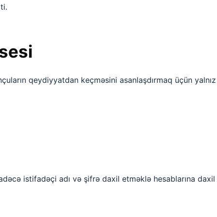
ti.
sesi
unçuların qeydiyyatdan keçməsini asanlaşdırmaq üçün yalnız
adəcə istifadəçi adı və şifrə daxil etməklə hesablarına daxil 