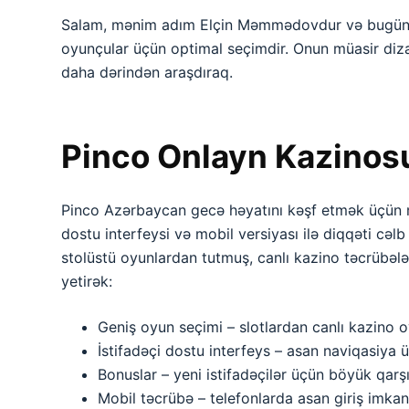
Salam, mənim adım Elçin Məmmədovdur və bugünkü
oyunçular üçün optimal seçimdir. Onun müasir dizayn
daha dərindən araşdıraq.
Pinco Onlayn Kazinos
Pinco Azərbaycan gecə həyatını kəşf etmək üçün mük
dostu interfeysi və mobil versiyası ilə diqqəti cəl
stolüstü oyunlardan tutmuş, canlı kazino təcrübələ
yetirək:
Geniş oyun seçimi – slotlardan canlı kazino o
İstifadəçi dostu interfeys – asan naviqasiya
Bonuslar – yeni istifadəçilər üçün böyük qar
Mobil təcrübə – telefonlarda asan giriş imkan