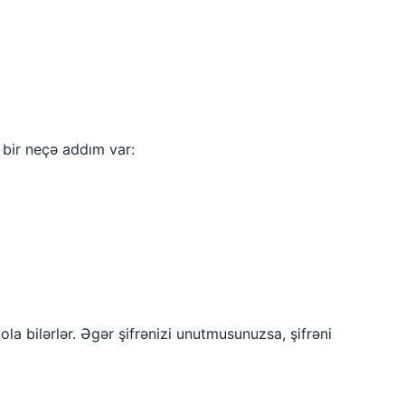
 bir neçə addım var:
ola bilərlər. Əgər şifrənizi unutmusunuzsa, şifrəni