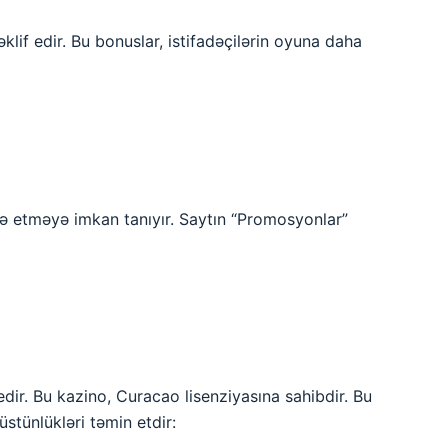
lif edir. Bu bonuslar, istifadəçilərin oyuna daha
də etməyə imkan tanıyır. Saytın “Promosyonlar”
dir. Bu kazino, Curacao lisenziyasına sahibdir. Bu
üstünlükləri təmin etdir: