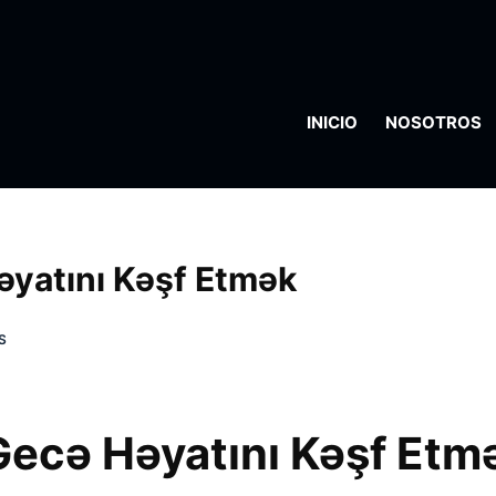
INICIO
NOSOTROS
yatını Kəşf Etmək
S
ecə Həyatını Kəşf Etm