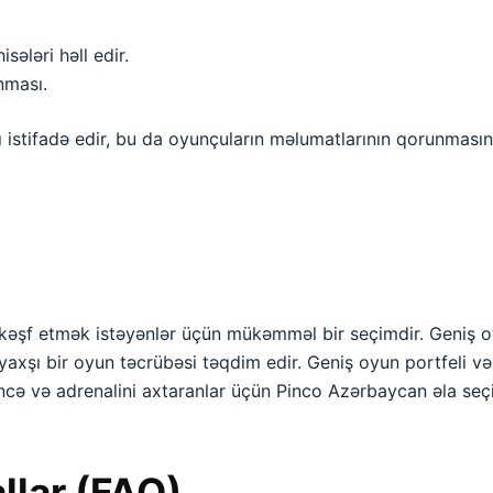
ələri həll edir.
nması.
istifadə edir, bu da oyunçuların məlumatlarının qorunmasını 
əşf etmək istəyənlər üçün mükəmməl bir seçimdir. Geniş oyu
rə yaxşı bir oyun təcrübəsi təqdim edir. Geniş oyun portfeli
yləncə və adrenalini axtaranlar üçün Pinco Azərbaycan əla seç
llar (FAQ)