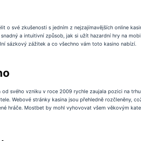
t o své zkušenosti s jedním z nejzajímavějších online kasi
jí snadný a intuitivní způsob, jak si užít hazardní hry na m
í sázkový zážitek a co všechno vám toto kasino nabízí.
no
 od svého vzniku v roce 2009 rychle zaujala pozici na trhu.
vatele. Webové stránky kasina jsou přehledně rozčleněny, c
ušené hráče. Mostbet by mohl vyhovovat všem věkovým kateg