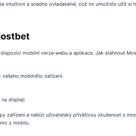
e intuitivní a snadno ovladatelné, což mi umožnilo užít si h
Mostbet
je k dispozici mobilní verze webu a aplikace. Jak stáhnout
z vašeho mobilního zařízení.
na displeji.
py zařízení a nabízí uživatelsky přívětivou zkušenost s mn
ímo z mobilu.