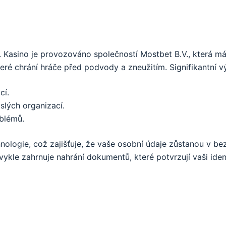
Kasino je provozováno společností Mostbet B.V., která má 
eré chrání hráče před podvody a zneužitím. Signifikantní vý
cí.
slých organizací.
blémů.
hnologie, což zajišťuje, že vaše osobní údaje zůstanou v b
kle zahrnuje nahrání dokumentů, které potvrzují vaši ident