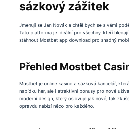
sázkový zážitek
Jmenuji se Jan Novák a chtěl bych se s vámi poděli
Tato platforma je ideální pro všechny, kteří hleda
stáhnout Mostbet app download pro snadný mobiln
Přehled Mostbet Casi
Mostbet je online kasino a sázková kancelář, která
nabídku her, ale i atraktivní bonusy pro nové uži
moderní design, který oslovuje jak nové, tak zk
opravdu nabízí něco pro každého.