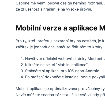
Osobně mě velmi oslovil design herního rozhraní. J
že zkušenost s hraním je na vysoké úrovni.
Mobilní verze a aplikace 
Pro ty, kteří preferují hazardní hry na cestách, 
zážitek je jednoduché, stačí se řídit těmito kroky:
Navštivte oficiální webové stránky Mostbet 
Klikněte na sekci “Mobilní aplikace”.
Stáhněte si aplikaci pro iOS nebo Android.
Po stažení dokončete instalaci podle pokynů 
Mobilní aplikace je optimalizována pro všechny ty
Navíc můžete snadno sázet a učinit své vklady př