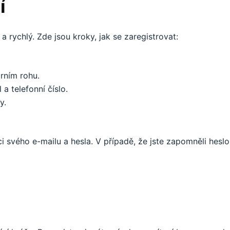
í
 rychlý. Zde jsou kroky, jak se zaregistrovat:
orním rohu.
a telefonní číslo.
y.
i svého e-mailu a hesla. V případě, že jste zapomněli hes