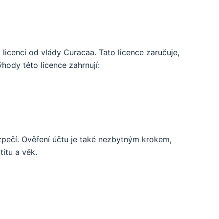
licenci od vlády Curacaa. Tato licence zaručuje,
hody této licence zahrnují:
ezpečí. Ověření účtu je také nezbytným krokem,
itu a věk.