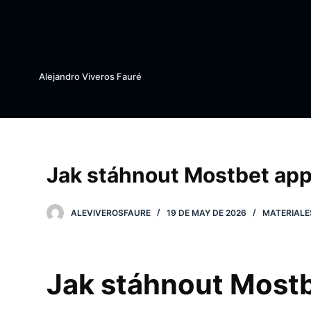
S
k
i
p
Alejandro Viveros Fauré
t
o
c
o
n
Jak stáhnout Mostbet app
t
e
ALEVIVEROSFAURE
19 DE MAY DE 2026
MATERIALE
n
t
Jak stáhnout Mostb