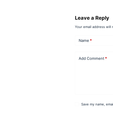
Leave a Reply
Your email address will 
Name
*
Add Comment
*
Save my name, email