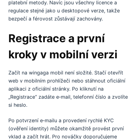
platební metody. Navíc jsou všechny licence a
regulace stejné jako u desktopové verze, takže
bezpečí a férovost zůstávají zachovány.
Registrace a první
kroky v mobilní verzi
Začít na wingaga mobil není složité. Stačí otevřít
web v mobilním prohlížeči nebo stáhnout oficiální
aplikaci z oficiální stránky. Po kliknutí na
„Registrace“ zadáte e‑mail, telefonní číslo a zvolíte
si heslo.
Po potvrzení e‑mailu a provedení rychlé KYC
(ověření identity) můžete okamžitě provést první
vklad a začít hrát. Pro nováčky doporučujeme