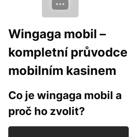
Wingaga mobil –
kompletní průvodce
mobilním kasinem
Co je wingaga mobil a
proč ho zvolit?