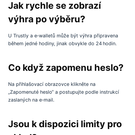
Jak rychle se zobrazí
výhra po výběru?
U Trustly a e‑walletů může být výhra připravena
během jedné hodiny, jinak obvykle do 24 hodin.
Co když zapomenu heslo?
Na přihlašovací obrazovce klikněte na
„Zapomenuté heslo“ a postupujte podle instrukcí
zaslaných na e‑mail.
Jsou k dispozici limity pro