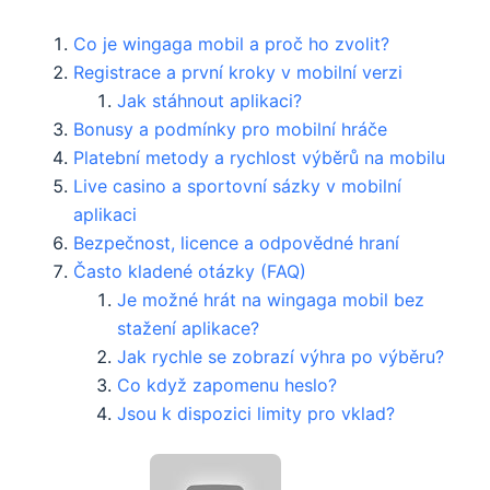
Co je wingaga mobil a proč ho zvolit?
Registrace a první kroky v mobilní verzi
Jak stáhnout aplikaci?
Bonusy a podmínky pro mobilní hráče
Platební metody a rychlost výběrů na mobilu
Live casino a sportovní sázky v mobilní
aplikaci
Bezpečnost, licence a odpovědné hraní
Často kladené otázky (FAQ)
Je možné hrát na wingaga mobil bez
stažení aplikace?
Jak rychle se zobrazí výhra po výběru?
Co když zapomenu heslo?
Jsou k dispozici limity pro vklad?