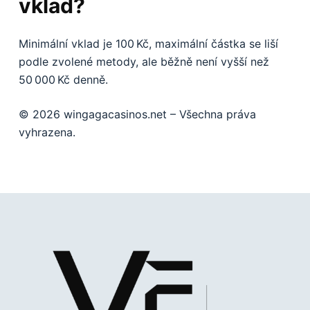
vklad?
Minimální vklad je 100 Kč, maximální částka se liší
podle zvolené metody, ale běžně není vyšší než
50 000 Kč denně.
© 2026 wingagacasinos.net – Všechna práva
vyhrazena.