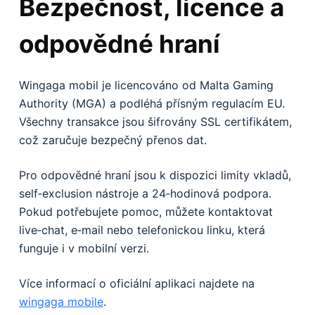
Bezpečnost, licence a
odpovědné hraní
Wingaga mobil je licencováno od Malta Gaming
Authority (MGA) a podléhá přísným regulacím EU.
Všechny transakce jsou šifrovány SSL certifikátem,
což zaručuje bezpečný přenos dat.
Pro odpovědné hraní jsou k dispozici limity vkladů,
self‑exclusion nástroje a 24‑hodinová podpora.
Pokud potřebujete pomoc, můžete kontaktovat
live‑chat, e‑mail nebo telefonickou linku, která
funguje i v mobilní verzi.
Více informací o oficiální aplikaci najdete na
wingaga mobile
.