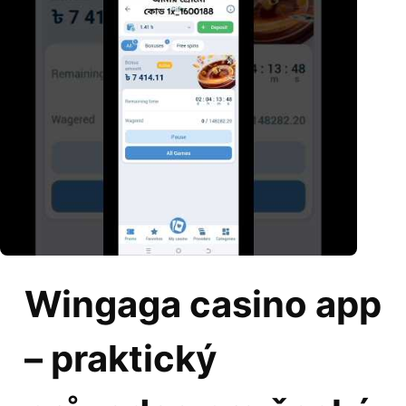
Wingaga casino app
– praktický