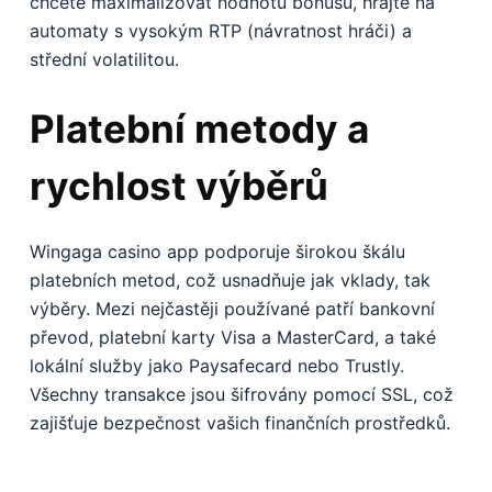
chcete maximalizovat hodnotu bonusu, hrajte na
automaty s vysokým RTP (návratnost hráči) a
střední volatilitou.
Platební metody a
rychlost výběrů
Wingaga casino app podporuje širokou škálu
platebních metod, což usnadňuje jak vklady, tak
výběry. Mezi nejčastěji používané patří bankovní
převod, platební karty Visa a MasterCard, a také
lokální služby jako Paysafecard nebo Trustly.
Všechny transakce jsou šifrovány pomocí SSL, což
zajišťuje bezpečnost vašich finančních prostředků.