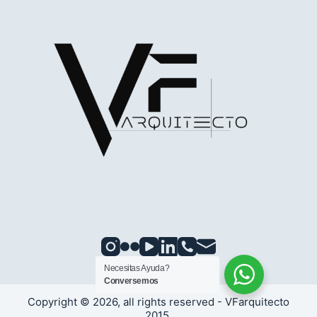
Necesitas Ayuda?
Conversemos
Copyright © 2026, all rights reserved - VFarquitecto
2015.