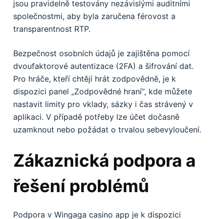
jsou pravidelně testovány nezávislými auditními
společnostmi, aby byla zaručena férovost a
transparentnost RTP.
Bezpečnost osobních údajů je zajištěna pomocí
dvoufaktorové autentizace (2FA) a šifrování dat.
Pro hráče, kteří chtějí hrát zodpovědně, je k
dispozici panel „Zodpovědné hraní“, kde můžete
nastavit limity pro vklady, sázky i čas strávený v
aplikaci. V případě potřeby lze účet dočasně
uzamknout nebo požádat o trvalou sebevyloučení.
Zákaznická podpora a
řešení problémů
Podpora v Wingaga casino app je k dispozici