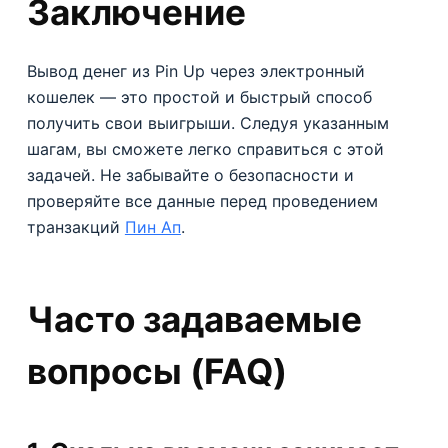
Заключение
Вывод денег из Pin Up через электронный
кошелек — это простой и быстрый способ
получить свои выигрыши. Следуя указанным
шагам, вы сможете легко справиться с этой
задачей. Не забывайте о безопасности и
проверяйте все данные перед проведением
транзакций
Пин Ап
.
Часто задаваемые
вопросы (FAQ)