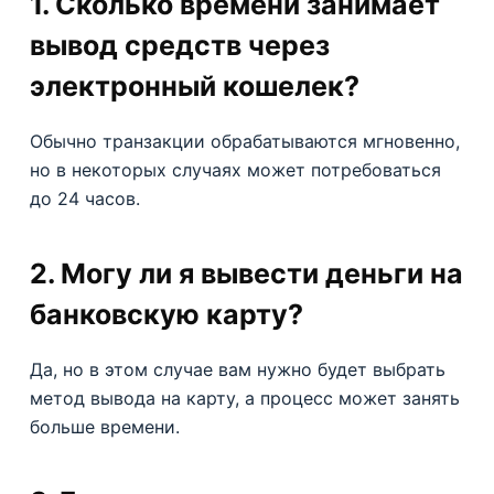
1. Сколько времени занимает
вывод средств через
электронный кошелек?
Обычно транзакции обрабатываются мгновенно,
но в некоторых случаях может потребоваться
до 24 часов.
2. Могу ли я вывести деньги на
банковскую карту?
Да, но в этом случае вам нужно будет выбрать
метод вывода на карту, а процесс может занять
больше времени.