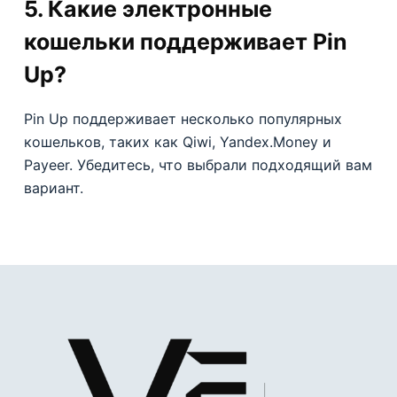
5. Какие электронные
кошельки поддерживает Pin
Up?
Pin Up поддерживает несколько популярных
кошельков, таких как Qiwi, Yandex.Money и
Payeer. Убедитесь, что выбрали подходящий вам
вариант.