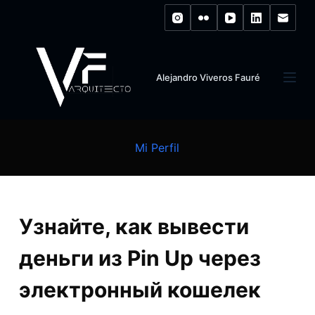
S
k
i
p
Alejandro Viveros Fauré
t
o
c
o
Mi Perfil
n
t
e
n
Узнайте, как вывести
t
деньги из Pin Up через
электронный кошелек