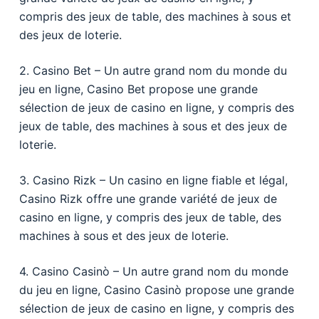
compris des jeux de table, des machines à sous et
des jeux de loterie.
2. Casino Bet – Un autre grand nom du monde du
jeu en ligne, Casino Bet propose une grande
sélection de jeux de casino en ligne, y compris des
jeux de table, des machines à sous et des jeux de
loterie.
3. Casino Rizk – Un casino en ligne fiable et légal,
Casino Rizk offre une grande variété de jeux de
casino en ligne, y compris des jeux de table, des
machines à sous et des jeux de loterie.
4. Casino Casinò – Un autre grand nom du monde
du jeu en ligne, Casino Casinò propose une grande
sélection de jeux de casino en ligne, y compris des