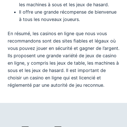
les machines à sous et les jeux de hasard.
Il offre une grande récompense de bienvenue
à tous les nouveaux joueurs.
En résumé, les casinos en ligne que nous vous
recommandons sont des sites fiables et légaux où
vous pouvez jouer en sécurité et gagner de l’argent.
Ils proposent une grande variété de jeux de casino
en ligne, y compris les jeux de table, les machines à
sous et les jeux de hasard. Il est important de
choisir un casino en ligne qui est licencié et
réglementé par une autorité de jeu reconnue.