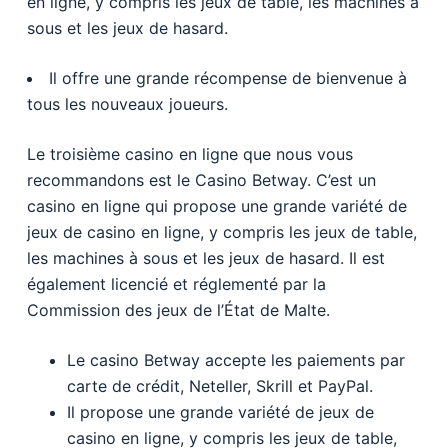
en ligne, y compris les jeux de table, les machines à
sous et les jeux de hasard.
Il offre une grande récompense de bienvenue à
tous les nouveaux joueurs.
Le troisième casino en ligne que nous vous
recommandons est le Casino Betway. C’est un
casino en ligne qui propose une grande variété de
jeux de casino en ligne, y compris les jeux de table,
les machines à sous et les jeux de hasard. Il est
également licencié et réglementé par la
Commission des jeux de l’État de Malte.
Le casino Betway accepte les paiements par
carte de crédit, Neteller, Skrill et PayPal.
Il propose une grande variété de jeux de
casino en ligne, y compris les jeux de table,