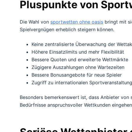
Pluspunkte von Sport
Die Wahl von
sportwetten ohne oasis
bringt mit s
Spielvergnügen erheblich steigern können.
Keine zentralisierte Überwachung der Wetta
Höhere Einsatzlimits und mehr Flexibilität
Bessere Quoten und erweiterte Wettmärkte
Zügigere Auszahlungen ohne Wartezeiten
Bessere Bonusangebote für neue Spieler
Zugriff zu internationalen Sportveranstaltun
Besonders bemerkenswert ist, dass Anbieter von sp
Bedürfnisse anspruchsvoller Wettkunden eingehen
Seriöse Wettanbieter 