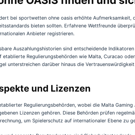
rdert bei sportwetten ohne oasis erhöhte Aufmerksamkeit, 
itsstandards bieten sollten. Erfahrene Wettfreunde überpr
nationalen Anbieter registrieren.
are Auszahlungshistorien sind entscheidende Indikatoren f
 etablierte Regulierungsbehörden wie Malta, Curacao oder 
gel unterstreichen darüber hinaus die Vertrauenswürdigkeit
spekte und Lizenzen
etablierter Regulierungsbehörden, wobei die Malta Gaming
gebenen Lizenzen gehören. Diese Behörden prüfen regelmäß
echnung, um Spielerschutz auf internationaler Ebene zu ge