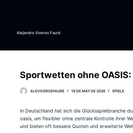
S
k
i
p
Alejandro Viveros Fauré
t
o
c
o
n
Sportwetten ohne OASIS: 
t
e
ALEVIVEROSFAURE
19 DE MAY DE 2026
SPIELE
n
t
In Deutschland hat sich die Glücksspielbranche d
oasis, um flexibler ohne zentrale Kontrolle ihrer
und bieten oft bessere Quoten und erweiterte Wet