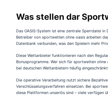
Was stellen dar Sport
Das OASIS-System ist eine zentrale Sperrdatei in 
Betreiber von sportwetten ohne oasis arbeiten dag
Datenbank verbunden, was den Spielern mehr Priv
Diese Wettanbieter funktionieren nach den Regular
Bonusprogramme. Wer sich für sportwetten ohne oa
bei deutschen Wettanbietern häufig eingeschränkt
Die operative Verarbeitung nutzt sichere Bezahlve
Verschlüsselungsverfahren einsetzen. Bei sportwe
diese Plattformen unseriös sind – viele verfügen 