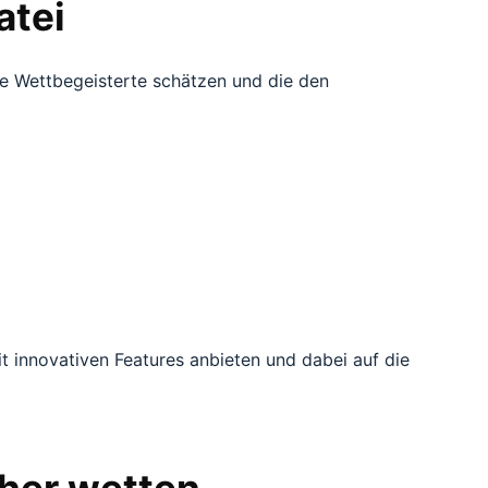
atei
rte Wettbegeisterte schätzen und die den
t innovativen Features anbieten und dabei auf die
cher wetten