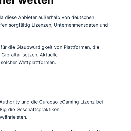
da diese Anbieter außerhalb von deutschen
üfen sorgfältig Lizenzen, Unternehmensdaten und
ür die Glaubwürdigkeit von Plattformen, die
Gibraltar setzen. Aktuelle
 solcher Wettplattformen.
 Authority und die Curacao eGaming Lizenz bei
ig die Geschäftspraktiken,
währleisten.