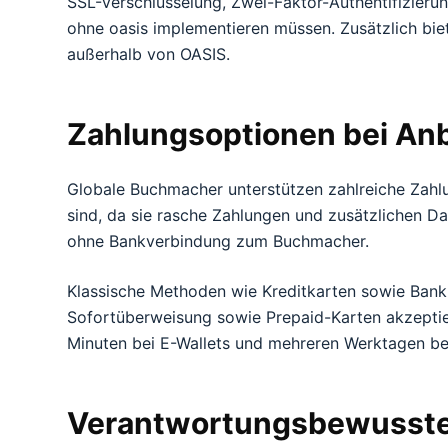
SSL-Verschlüsselung, Zwei-Faktor-Authentifizieru
ohne oasis implementieren müssen. Zusätzlich bie
außerhalb von OASIS.
Zahlungsoptionen bei An
Globale Buchmacher unterstützen zahlreiche Zahlu
sind, da sie rasche Zahlungen und zusätzlichen 
ohne Bankverbindung zum Buchmacher.
Klassische Methoden wie Kreditkarten sowie Bank
Sofortüberweisung sowie Prepaid-Karten akzeptie
Minuten bei E-Wallets und mehreren Werktagen bei 
Verantwortungsbewusste