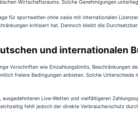
äischen Wirtschaftsraums. Solche Genehmigungen unterlieg
lage für sportwetten ohne oasis mit internationalen Lizenze
ränkungen kritisiert hat. Dennoch bleibt die Durchsetzbark
utschen und internationalen
renge Vorschriften wie Einzahlungslimits, Beschränkungen 
lich freiere Bedingungen anbieten. Solche Unterschiede ma
 ausgedehnteren Live-Wetten und vielfältigeren Zahlungsop
ichzeitig fehlt jedoch der direkte Verbraucherschutz durc