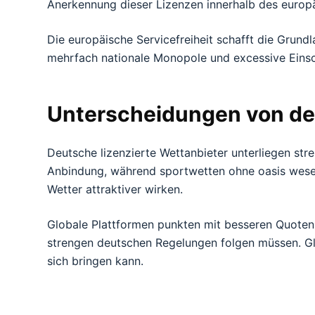
Anerkennung dieser Lizenzen innerhalb des europ
Die europäische Servicefreiheit schafft die Grund
mehrfach nationale Monopole und excessive Einsch
Unterscheidungen von de
Deutsche lizenzierte Wettanbieter unterliegen st
Anbindung, während sportwetten ohne oasis wesent
Wetter attraktiver wirken.
Globale Plattformen punkten mit besseren Quoten,
strengen deutschen Regelungen folgen müssen. Gle
sich bringen kann.