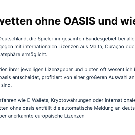
wetten ohne OASIS und wie
Deutschland, die Spieler im gesamten Bundesgebiet bei allen
egen mit internationalen Lizenzen aus Malta, Curaçao oder
atsphäre ermöglicht.
ien ihrer jeweiligen Lizenzgeber und bieten oft wesentlich
sis entscheidet, profitiert von einer größeren Auswahl an
 sind.
rfahren wie E-Wallets, Kryptowährungen oder internationale
tten ohne oasis entfällt die automatische Meldung an deut
über anerkannte europäische Lizenzen.