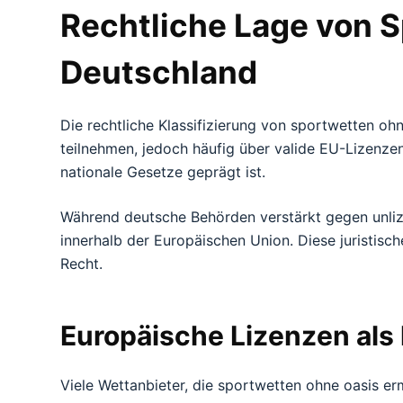
Rechtliche Lage von 
Deutschland
Die rechtliche Klassifizierung von sportwetten oh
teilnehmen, jedoch häufig über valide EU-Lizenze
nationale Gesetze geprägt ist.
Während deutsche Behörden verstärkt gegen unlize
innerhalb der Europäischen Union. Diese juristisc
Recht.
Europäische Lizenzen als 
Viele Wettanbieter, die sportwetten ohne oasis e