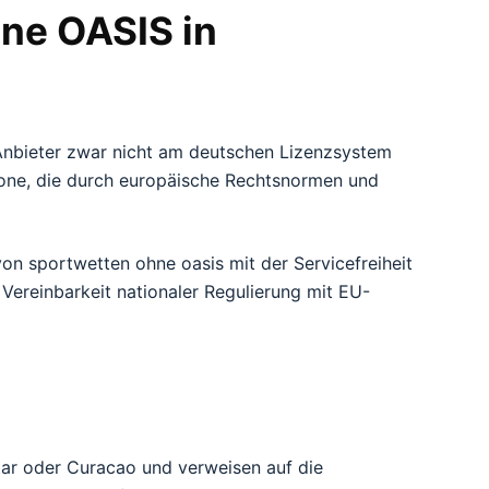
ne OASIS in
e Anbieter zwar nicht am deutschen Lizenzsystem
uzone, die durch europäische Rechtsnormen und
on sportwetten ohne oasis mit der Servicefreiheit
 Vereinbarkeit nationaler Regulierung mit EU-
tar oder Curacao und verweisen auf die