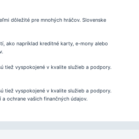
veľmi dôležité pre mnohých hráčov. Slovenske
í, ako napríklad kreditné karty, e-mony alebo
v.
sú tiež vyspokojené v kvalite služieb a podpory.
sú tiež vyspokojené v kvalite služieb a podpory.
 a ochrane vašich finančných údajov.