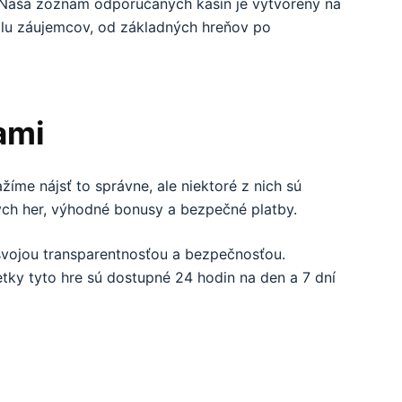
. Naša zoznam odporúčaných kasín je vytvorený na
álu záujemcov, od základných hreňov po
ami
íme nájsť to správne, ale niektoré z nich sú
ých her, výhodné bonusy a bezpečné platby.
 svojou transparentnosťou a bezpečnosťou.
etky tyto hre sú dostupné 24 hodin na den a 7 dní