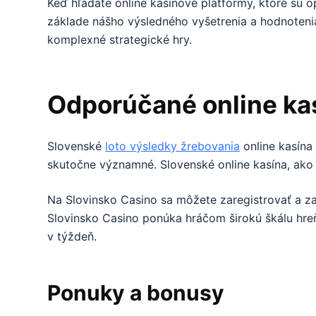
Keď hľadáte online kasínové platformy, ktoré sú
základe nášho výsledného vyšetrenia a hodnoteni
komplexné strategické hry.
Odporúčané online k
Slovenské
loto výsledky žrebovania
online kasína
skutočne významné. Slovenské online kasína, ako
Na Slovinsko Casino sa môžete zaregistrovať a za
Slovinsko Casino ponúka hráčom širokú škálu hreňo
v týždeň.
Ponuky a bonusy