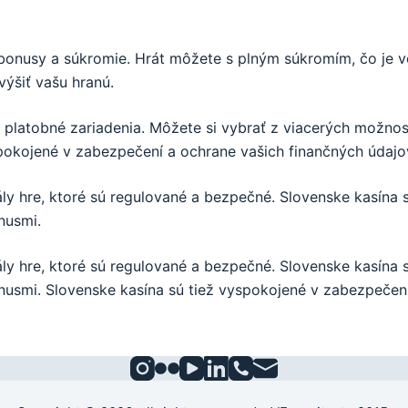
 bonusy a súkromie. Hrát môžete s plným súkromím, čo je 
ýšiť vašu hranú.
 platobné zariadenia. Môžete si vybrať z viacerých možnost
pokojené v zabezpečení a ochrane vašich finančných údajo
ály hre, ktoré sú regulované a bezpečné. Slovenske kasína 
nusmi.
ály hre, ktoré sú regulované a bezpečné. Slovenske kasína 
smi. Slovenske kasína sú tiež vyspokojené v zabezpečení