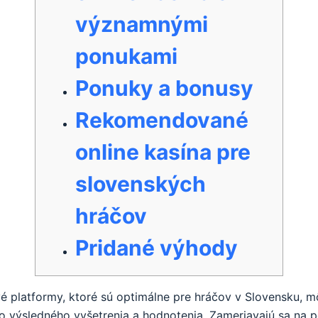
významnými
ponukami
Ponuky a bonusy
Rekomendované
online kasína pre
slovenských
hráčov
Pridané výhody
é platformy, ktoré sú optimálne pre hráčov v Slovensku, 
 výsledného vyšetrenia a hodnotenia. Zameriavajú sa na p