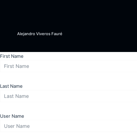
S
k
i
p
Alejandro Viveros Fauré
t
o
c
First Name
o
n
t
Last Name
e
n
t
User Name