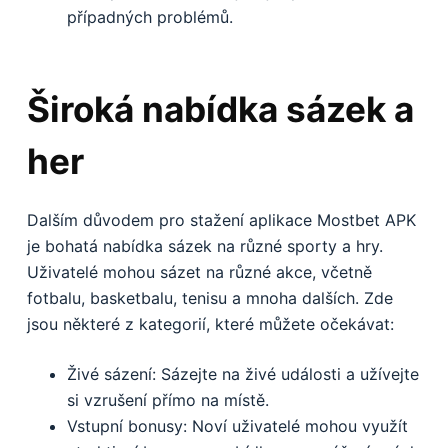
případných problémů.
Široká nabídka sázek a
her
Dalším důvodem pro stažení aplikace Mostbet APK
je bohatá nabídka sázek na různé sporty a hry.
Uživatelé mohou sázet na různé akce, včetně
fotbalu, basketbalu, tenisu a mnoha dalších. Zde
jsou některé z kategorií, které můžete očekávat:
Živé sázení: Sázejte na živé události a užívejte
si vzrušení přímo na místě.
Vstupní bonusy: Noví uživatelé mohou využít