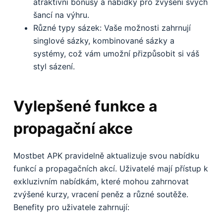
atraktivní bonusy a nabídky pro zvýšení svých
šancí na výhru.
Různé typy sázek: Vaše možnosti zahrnují
singlové sázky, kombinované sázky a
systémy, což vám umožní přizpůsobit si váš
styl sázení.
Vylepšené funkce a
propagační akce
Mostbet APK pravidelně aktualizuje svou nabídku
funkcí a propagačních akcí. Uživatelé mají přístup k
exkluzivním nabídkám, které mohou zahrnovat
zvýšené kurzy, vracení peněz a různé soutěže.
Benefity pro uživatele zahrnují: