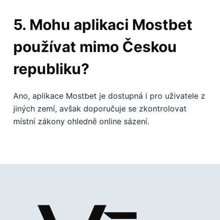
5. Mohu aplikaci Mostbet
používat mimo Českou
republiku?
Ano, aplikace Mostbet je dostupná i pro uživatele z
jiných zemí, avšak doporučuje se zkontrolovat
místní zákony ohledně online sázení.