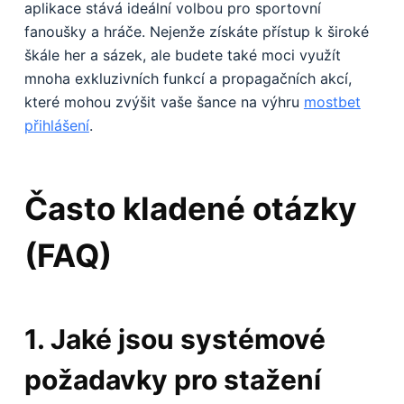
aplikace stává ideální volbou pro sportovní
fanoušky a hráče. Nejenže získáte přístup k široké
škále her a sázek, ale budete také moci využít
mnoha exkluzivních funkcí a propagačních akcí,
které mohou zvýšit vaše šance na výhru
mostbet
přihlášení
.
Často kladené otázky
(FAQ)
1. Jaké jsou systémové
požadavky pro stažení