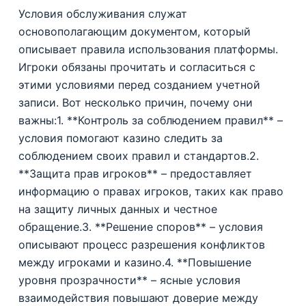
Условия обслуживания служат
основополагающим документом, который
описывает правила использования платформы.
Игроки обязаны прочитать и согласиться с
этими условиями перед созданием учетной
записи. Вот несколько причин, почему они
важны:1. **Контроль за соблюдением правил** –
условия помогают казино следить за
соблюдением своих правил и стандартов.2.
**Защита прав игроков** – предоставляет
информацию о правах игроков, таких как право
на защиту личных данных и честное
обращение.3. **Решение споров** – условия
описывают процесс разрешения конфликтов
между игроками и казино.4. **Повышение
уровня прозрачности** – ясные условия
взаимодействия повышают доверие между