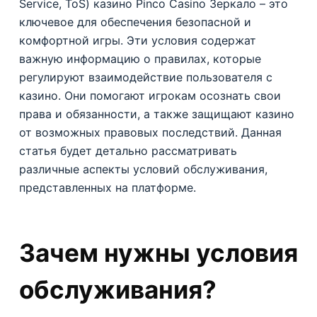
Service, ToS) казино Pinco Casino Зеркало – это
ключевое для обеспечения безопасной и
комфортной игры. Эти условия содержат
важную информацию о правилах, которые
регулируют взаимодействие пользователя с
казино. Они помогают игрокам осознать свои
права и обязанности, а также защищают казино
от возможных правовых последствий. Данная
статья будет детально рассматривать
различные аспекты условий обслуживания,
представленных на платформе.
Зачем нужны условия
обслуживания?