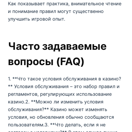
Как показывает практика, внимательное чтение
и понимание правил могут существенно
улучшить игровой опыт.
Часто задаваемые
вопросы (FAQ)
1. **Что такое условия обслуживания в казино?
** Условия обслуживания – это набор правил и
регламентов, регулирующих использование
казино.2. **Можно ли изменить условия
обслуживания?** Казино может изменять
условия, но обновления обычно сообщаются
пользователям.3. **Что делать, если я не