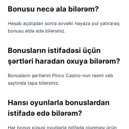
Bonusu necə ala bilərəm?
Hesab açdıqdan sonra əvvəlki həyaza pul yatıraraq
bonusu əldə edə bilərsiniz.
Bonusların istifadəsi üçün
şərtləri haradan oxuya bilərəm?
Bonusların şərtlərini Pinco Casino-nun rəsmi veb
saytında tapa bilərsiniz.
Hansı oyunlarla bonuslardan
istifadə edə bilərəm?
Hər bonus xüsusi oyunlarla istifadə olunması üçün