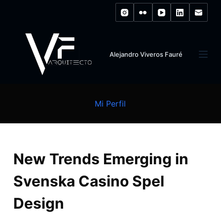
S
k
i
p
Alejandro Viveros Fauré
t
o
c
o
Mi Perfil
n
t
e
n
New Trends Emerging in
t
Svenska Casino Spel
Design