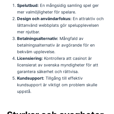
Spelutbud:
En mångsidig samling spel ger
mer valmöjligheter för spelare.
Design och användarfokus:
En attraktiv och
lättanvänd webbplats gör spelupplevelsen
mer njutbar.
Betalningsalternativ:
Mångfald av
betalningsalternativ är avgörande för en
bekväm upplevelse.
Licensiering:
Kontrollera att casinot är
licensierat av svenska myndigheter för att
garantera säkerhet och rättvisa.
Kundsupport:
Tillgång till effektiv
kundsupport är viktigt om problem skulle
uppstå.