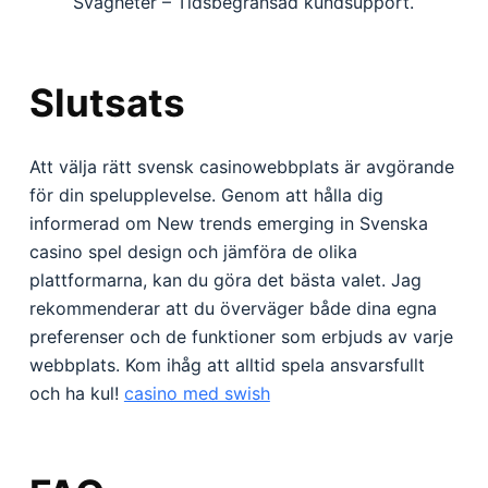
Svagheter – Tidsbegränsad kundsupport.
Slutsats
Att välja rätt svensk casinowebbplats är avgörande
för din spelupplevelse. Genom att hålla dig
informerad om New trends emerging in Svenska
casino spel design och jämföra de olika
plattformarna, kan du göra det bästa valet. Jag
rekommenderar att du överväger både dina egna
preferenser och de funktioner som erbjuds av varje
webbplats. Kom ihåg att alltid spela ansvarsfullt
och ha kul!
casino med swish