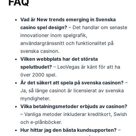
FAQ
Vad är New trends emerging in Svenska
casino spel design?
– Det handlar om senaste
innovationer inom spelgrafik,
användargränssnitt och funktionalitet på
svenska casinon.
Vilken webbplats har det största
spelutbudet?
– LeoVegas är känt för att ha
över 2000 spel.
Är det säkert att spela på svenska casinon?
–
Ja, så länge casinot är licensierat av svenska
myndigheter.
Vilka betalningsmetoder erbjuds av casinon?
– Vanliga metoder inkluderar kreditkort, Swish
och e-plånböcker.
Hur hittar jag den bästa kundsupporten?
–