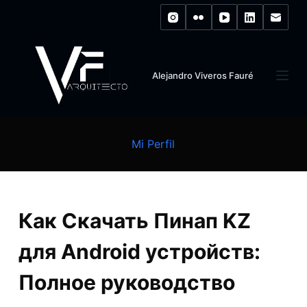
S
k
i
p
Alejandro Viveros Fauré
t
o
c
o
Mi Perfil
n
t
e
n
Как Скачать Пинап KZ
t
для Android устройств:
Полное руководство