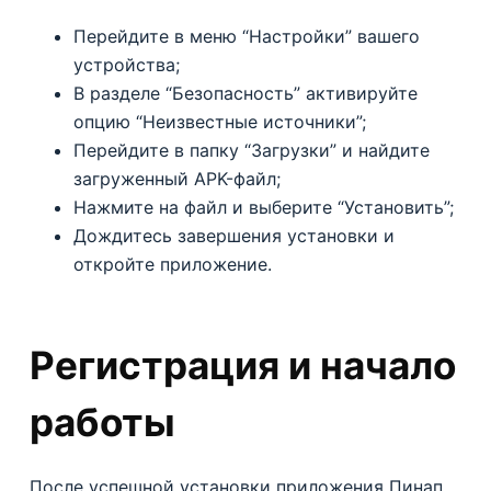
Перейдите в меню “Настройки” вашего
устройства;
В разделе “Безопасность” активируйте
опцию “Неизвестные источники”;
Перейдите в папку “Загрузки” и найдите
загруженный APK-файл;
Нажмите на файл и выберите “Установить”;
Дождитесь завершения установки и
откройте приложение.
Регистрация и начало
работы
После успешной установки приложения Пинап