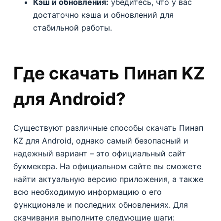
Кэш и обновления:
убедитесь, что у вас
достаточно кэша и обновлений для
стабильной работы.
Где скачать Пинап KZ
для Android?
Существуют различные способы скачать Пинап
KZ для Android, однако самый безопасный и
надежный вариант – это официальный сайт
букмекера. На официальном сайте вы сможете
найти актуальную версию приложения, а также
всю необходимую информацию о его
функционале и последних обновлениях. Для
скачивания выполните следующие шаги: