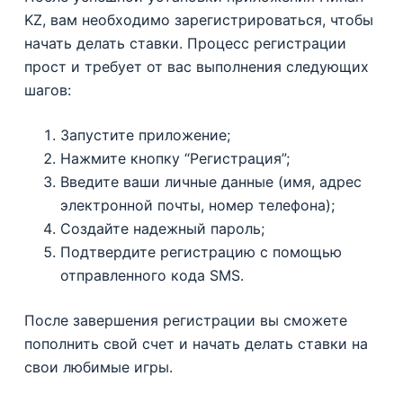
KZ, вам необходимо зарегистрироваться, чтобы
начать делать ставки. Процесс регистрации
прост и требует от вас выполнения следующих
шагов:
Запустите приложение;
Нажмите кнопку “Регистрация”;
Введите ваши личные данные (имя, адрес
электронной почты, номер телефона);
Создайте надежный пароль;
Подтвердите регистрацию с помощью
отправленного кода SMS.
После завершения регистрации вы сможете
пополнить свой счет и начать делать ставки на
свои любимые игры.