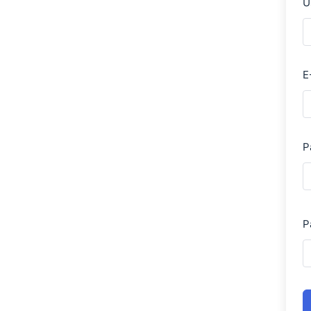
U
E
P
P